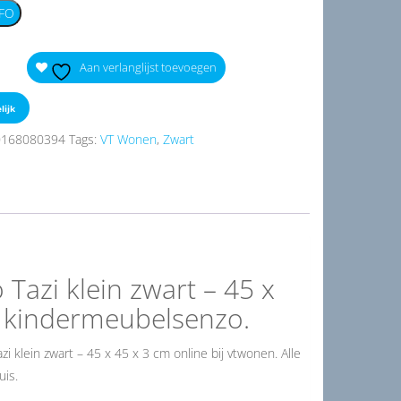
FO
Aan verlanglijst toevoegen
lijk
0168080394
Tags:
VT Wonen
,
Zwart
azi klein zwart – 45 x
 kindermeubelsenzo.
 klein zwart – 45 x 45 x 3 cm online bij vtwonen. Alle
uis.