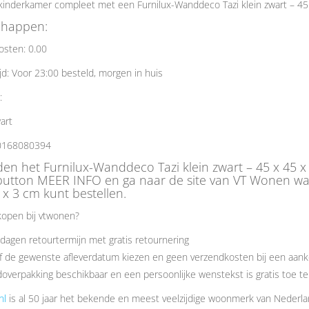
inderkamer compleet met een Furnilux-Wanddeco Tazi klein zwart – 45 
chappen:
osten: 0.00
jd: Voor 23:00 besteld, morgen in huis
e:
art
0168080394
den het Furnilux-Wanddeco Tazi klein zwart – 45 x 45 
button MEER INFO en ga naar de site van VT Wonen waa
 x 3 cm kunt bestellen.
open bij vtwonen?
dagen retourtermijn met gratis retournering
f de gewenste afleverdatum kiezen en geen verzendkosten bij een aank
overpakking beschikbaar en een persoonlijke wenstekst is gratis toe t
nl
is al 50 jaar het bekende en meest veelzijdige woonmerk van Nederl