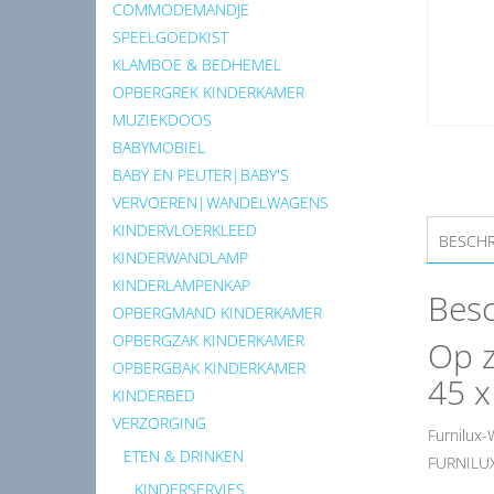
COMMODEMANDJE
SPEELGOEDKIST
KLAMBOE & BEDHEMEL
OPBERGREK KINDERKAMER
MUZIEKDOOS
BABYMOBIEL
BABY EN PEUTER|BABY'S
VERVOEREN|WANDELWAGENS
KINDERVLOERKLEED
BESCHR
KINDERWANDLAMP
KINDERLAMPENKAP
Besc
OPBERGMAND KINDERKAMER
OPBERGZAK KINDERKAMER
Op z
OPBERGBAK KINDERKAMER
45 x
KINDERBED
VERZORGING
Furnilux-
ETEN & DRINKEN
FURNILUX 
KINDERSERVIES