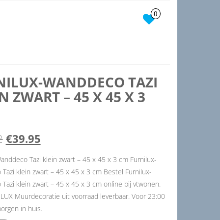
0
NILUX-WANDDECO TAZI
N ZWART – 45 X 45 X 3
Oorspronkelijke
Huidige
2
€
39.95
prijs
prijs
anddeco Tazi klein zwart – 45 x 45 x 3 cm Furnilux-
azi klein zwart – 45 x 45 x 3 cm Bestel Furnilux-
was:
is:
azi klein zwart – 45 x 45 x 3 cm online bij vtwonen.
€57.12.
€39.95.
ILUX Muurdecoratie uit voorraad leverbaar. Voor 23:00
orgen in huis.