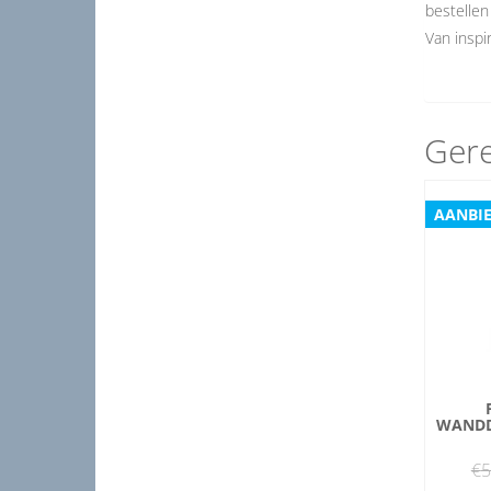
bestellen
Van inspir
Gere
AANBIE
WANDD
€
5