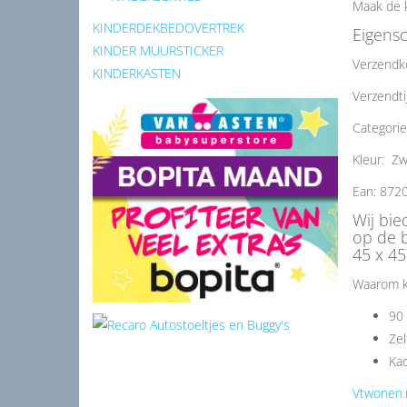
Maak de k
KINDERDEKBEDOVERTREK
Eigens
KINDER MUURSTICKER
Verzendk
KINDERKASTEN
Verzendti
Categori
Kleur: Zw
Ean: 872
Wij bie
op de 
45 x 45
Waarom k
90 
Zel
Kad
Vtwonen.