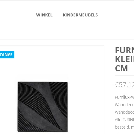
WINKEL
KINDERMEUBELS
FUR
DING!
KLEI
CM
€
57.1
Furnilux-W
Wanddeco T
Wanddeco T
Alle FURN
besteld, m