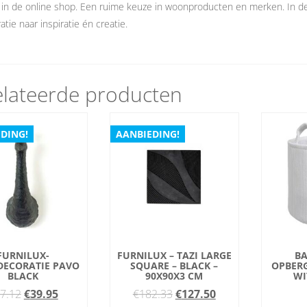
 in de online shop. Een ruime keuze in woonproducten en merken. In 
atie naar inspiratie én creatie.
lateerde producten
DING!
AANBIEDING!
FURNILUX-
FURNILUX – TAZI LARGE
BA
ECORATIE PAVO
SQUARE – BLACK –
OPBER
BLACK
90X90X3 CM
WI
Oorspronkelijke
Huidige
Oorspronkelijke
Huidige
7.12
€
39.95
€
182.33
€
127.50