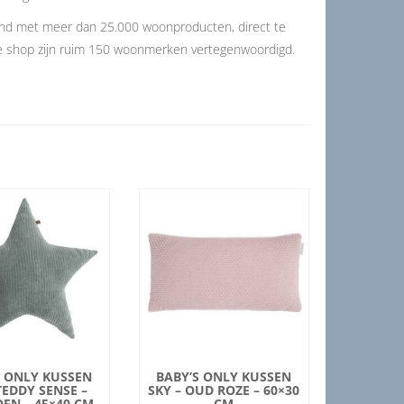
and met meer dan 25.000 woonproducten, direct te
de shop zijn ruim 150 woonmerken vertegenwoordigd.
S ONLY KUSSEN
BABY’S ONLY KUSSEN
TEDDY SENSE –
SKY – OUD ROZE – 60×30
EN – 45×40 CM
CM