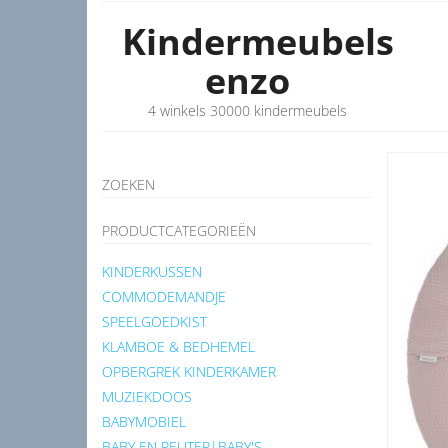
Kindermeubels
enzo
4 winkels 30000 kindermeubels
ZOEKEN
PRODUCTCATEGORIEËN
KINDERKUSSEN
COMMODEMANDJE
SPEELGOEDKIST
KLAMBOE & BEDHEMEL
OPBERGREK KINDERKAMER
MUZIEKDOOS
BABYMOBIEL
BABY EN PEUTER|BABY'S