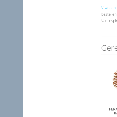
Vtwonen.
bestellen
Van inspir
Gere
FER
B