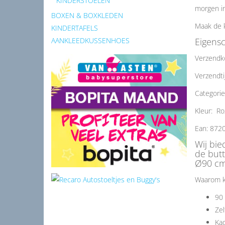
KINDERSTOELEN
morgen in
BOXEN & BOXKLEDEN
Maak de 
KINDERTAFELS
Eigens
AANKLEEDKUSSENHOES
Verzendk
Verzendti
Categori
Kleur: Ro
Ean: 872
Wij bi
de but
Ø90 cm
Waarom k
90 
Zel
Kad