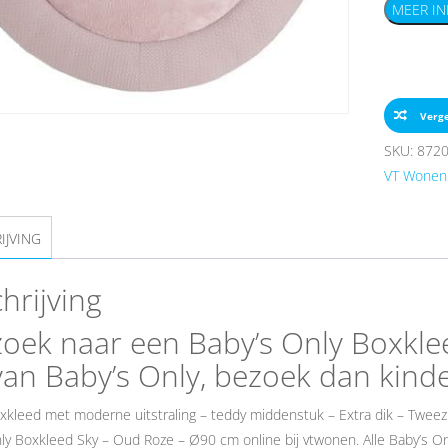
MEER IN
Verge
SKU:
872
VT Wonen
IJVING
hrijving
oek naar een Baby’s Only Boxkle
an Baby’s Only, bezoek dan kin
kleed met moderne uitstraling – teddy middenstuk – Extra dik – Tweezij
ly Boxkleed Sky – Oud Roze – Ø90 cm online bij vtwonen. Alle Baby’s Onl