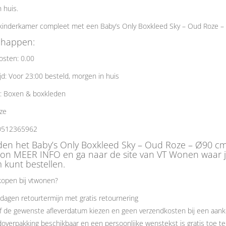
 huis.
kinderkamer compleet met een Baby’s Only Boxkleed Sky – Oud Roze –
chappen:
osten: 0.00
jd: Voor 23:00 besteld, morgen in huis
e: Boxen & boxkleden
ze
0512365962
eden het Baby’s Only Boxkleed Sky – Oud Roze – Ø90 cm
ton MEER INFO en ga naar de site van VT Wonen waar j
 kunt bestellen.
open bij vtwonen?
dagen retourtermijn met gratis retournering
f de gewenste afleverdatum kiezen en geen verzendkosten bij een aank
overpakking beschikbaar en een persoonlijke wenstekst is gratis toe t