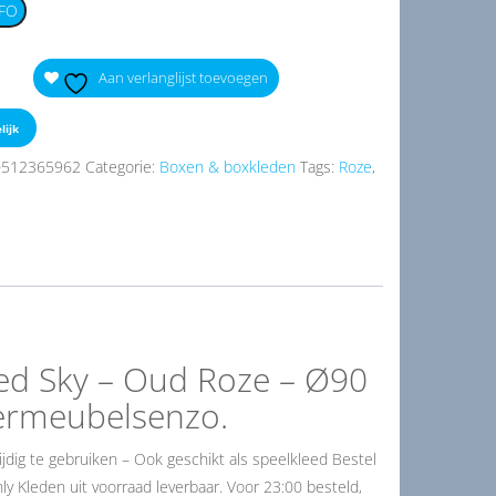
FO
Aan verlanglijst toevoegen
lijk
0512365962
Categorie:
Boxen & boxkleden
Tags:
Roze
,
ed Sky – Oud Roze – Ø90
dermeubelsenzo.
dig te gebruiken – Ook geschikt als speelkleed Bestel
y Kleden uit voorraad leverbaar. Voor 23:00 besteld,