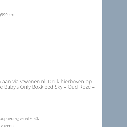
 Ø90 cm.
 aan via vtwonen.nl. Druk hierboven op
e Baby’s Only Boxkleed Sky – Oud Roze –
oopbedrag vanaf € 50,-
e voegen