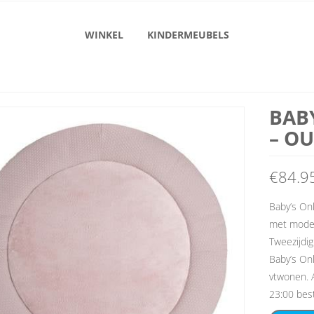
WINKEL
KINDERMEUBELS
BAB
– OU
€
84.9
Baby’s On
met modern
Tweezijdig
Baby’s On
vtwonen. A
23:00 best