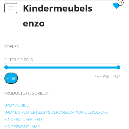
0
Kindermeubels
Toggle
navigation
enzo
ZOEKEN
FILTER OP PRIJS
Min.
Max.
Prijs:
€30
—
€40
Filter
prijs
prijs
PRODUCTCATEGORIEËN
BABYMOBIEL
BABY EN PEUTER|BABY'S VERVOEREN|WANDELWAGENS
KINDERVLOERKLEED
KINDERWANDLAMP