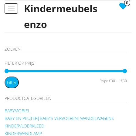
0
Kindermeubels
Toggle
navigation
enzo
ZOEKEN
FILTER OP PRIJS
Min.
Max.
Prijs:
€30
—
€50
Filter
prijs
prijs
PRODUCTCATEGORIEËN
BABYMOBIEL
BABY EN PEUTER|BABY'S VERVOEREN|WANDELWAGENS
KINDERVLOERKLEED
KINDERWANDLAMP