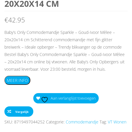
20X20X14 CM
€
42.95
Baby’s Only Commodemandje Sparkle – Goud-Ivoor Mêlee –
20x20x14 cm Schitterend commodemandje met fijn glitter
breiwerk – Ideale opberger – Trendy blikvanger op de commode
Bestel Baby’s Only Commodemandje Sparkle – Goud-Ivoor Mêlee
– 20x20x14 cm online bij vtwonen. Alle Baby’s Only Opbergers uit
voorraad leverbaar. Voor 23:00 besteld, morgen in huis.
MEER INFO
Aan verlanglijst toevoegen
Vergelijk
SKU:
8719497044252
Categorie:
Commodemandje
Tag:
VT Wonen