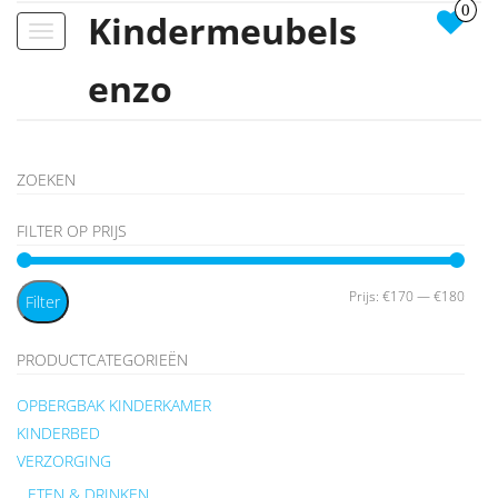
0
Kindermeubels
Toggle
navigation
enzo
ZOEKEN
FILTER OP PRIJS
Min.
Max.
Prijs:
€170
—
€180
Filter
prijs
prijs
PRODUCTCATEGORIEËN
OPBERGBAK KINDERKAMER
KINDERBED
VERZORGING
ETEN & DRINKEN