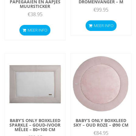
PAPEGAAIEN EN AAPJES
DROMENVANGER – M
MUURSTICKER
€
99.95
€
38.95
MEER INFO
MEER INFO
BABY’S ONLY BOXKLEED
BABY’S ONLY BOXKLEED
SPARKLE – GOUD-IVOOR
SKY – OUD ROZE – Ø90 CM
MÊLEE – 80×100 CM
€
84.95