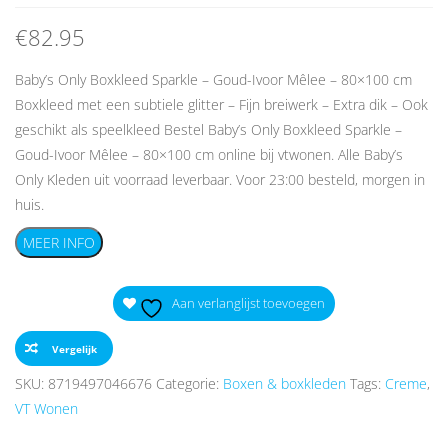
€
82.95
Baby’s Only Boxkleed Sparkle – Goud-Ivoor Mêlee – 80×100 cm
Boxkleed met een subtiele glitter – Fijn breiwerk – Extra dik – Ook
geschikt als speelkleed Bestel Baby’s Only Boxkleed Sparkle –
Goud-Ivoor Mêlee – 80×100 cm online bij vtwonen. Alle Baby’s
Only Kleden uit voorraad leverbaar. Voor 23:00 besteld, morgen in
huis.
MEER INFO
Aan verlanglijst toevoegen
Vergelijk
SKU:
8719497046676
Categorie:
Boxen & boxkleden
Tags:
Creme
,
VT Wonen