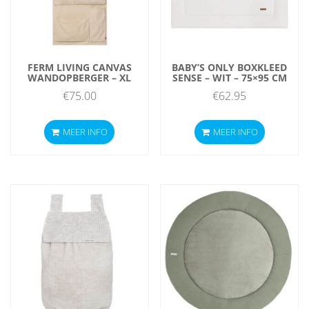
FERM LIVING CANVAS
BABY’S ONLY BOXKLEED
WANDOPBERGER – XL
SENSE – WIT – 75×95 CM
€
75.00
€
62.95
MEER INFO
MEER INFO