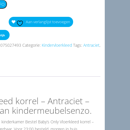
FO
Aan verlanglijst toevoegen
lijk
9075027493
Categorie:
Kindervloerkleed
Tags:
Antraciet
,
ed korrel – Antraciet –
dan kindermeubelsenzo.
 kinderkamer Bestel Baby’s Only Vloerkleed korrel –
verbaar. Voor 23:00 besteld, morgen in huis.