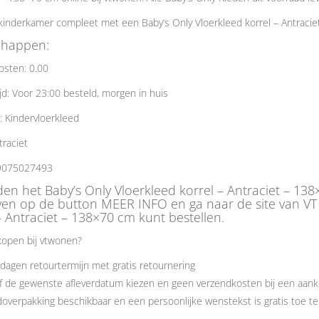
inderkamer compleet met een Baby’s Only Vloerkleed korrel – Antracie
chappen:
osten: 0.00
jd: Voor 23:00 besteld, morgen in huis
: Kindervloerkleed
traciet
9075027493
den het Baby’s Only Vloerkleed korrel – Antraciet – 13
ven op de button MEER INFO en ga naar de site van VT
– Antraciet – 138×70 cm kunt bestellen.
open bij vtwonen?
dagen retourtermijn met gratis retournering
f de gewenste afleverdatum kiezen en geen verzendkosten bij een aank
overpakking beschikbaar en een persoonlijke wenstekst is gratis toe t