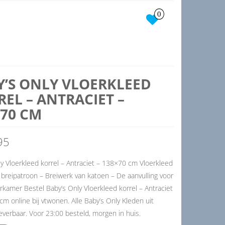
0
Y’S ONLY VLOERKLEED
EL – ANTRACIET –
×70 CM
95
y Vloerkleed korrel – Antraciet – 138×70 cm Vloerkleed
breipatroon – Breiwerk van katoen – De aanvulling voor
rkamer Bestel Baby’s Only Vloerkleed korrel – Antraciet
m online bij vtwonen. Alle Baby’s Only Kleden uit
everbaar. Voor 23:00 besteld, morgen in huis.