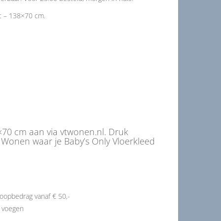
t – 138×70 cm.
8×70 cm aan via vtwonen.nl. Druk
 Wonen waar je Baby’s Only Vloerkleed
oopbedrag vanaf € 50,-
e voegen