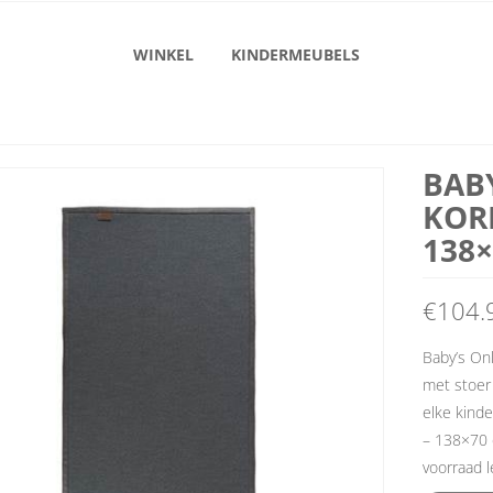
WINKEL
KINDERMEUBELS
BAB
KORR
138
€
104.
Baby’s Onl
met stoer 
elke kinde
– 138×70 c
voorraad l