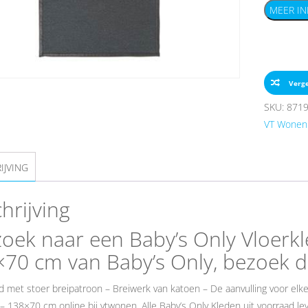
MEER IN
Verge
SKU:
871
VT Wonen
IJVING
hrijving
oek naar een Baby’s Only Vloerkle
70 cm van Baby’s Only, bezoek 
d met stoer breipatroon – Breiwerk van katoen – De aanvulling voor elke
 – 138×70 cm online bij vtwonen. Alle Baby’s Only Kleden uit voorraad le