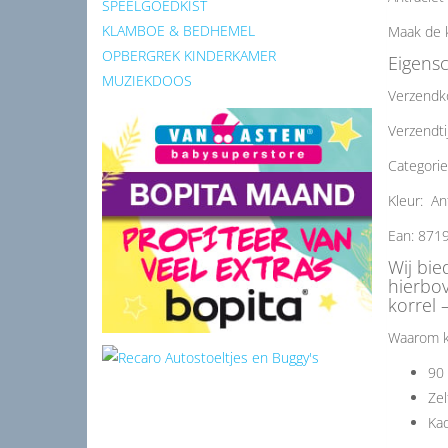
SPEELGOEDKIST
KLAMBOE & BEDHEMEL
Maak de k
OPBERGREK KINDERKAMER
Eigens
MUZIEKDOOS
Verzendk
Verzendti
Categorie
Kleur: An
Ean: 871
Wij bie
hierbo
korrel 
Waarom k
90 
Zel
Kad