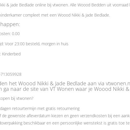
ki & Jade Bedlade online bij vtwonen. Alle Woood Bedden uit voorraad l
kinderkamer compleet met een Woood Nikki & Jade Bedlade.
chappen:
osten: 0.00
jd: Voor 23:00 besteld, morgen in huis
: Kinderbed
4713059928
eden het Woood Nikki & Jade Bedlade aan via vtwonen.
 ga naar de site van VT Wonen waar je Woood Nikki & 
open bij vtwonen?
dagen retourtermijn met gratis retournering
f de gewenste afleverdatum kiezen en geen verzendkosten bij een aank
overpakking beschikbaar en een persoonlijke wenstekst is gratis toe t