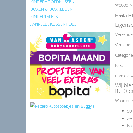
KINDERHOOFDKUSSEN
Woood Nik
BOXEN & BOXKLEDEN
Maak de 
KINDERTAFELS
Eigens
AANKLEEDKUSSENHOES
Verzendk
Verzendti
Categorie
Kleur:
Ean: 871
Wij bi
INFO en
Waarom k
90 
Zel
Kad