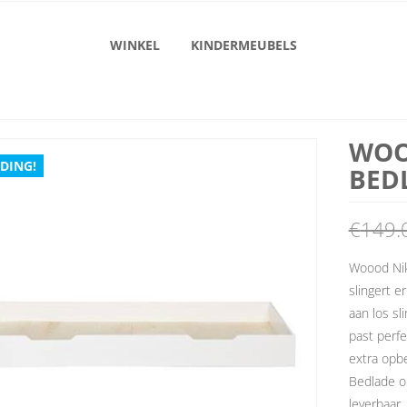
WINKEL
KINDERMEUBELS
WOO
DING!
BED
€
149.
Woood Nik
slingert e
aan los s
past perf
extra opb
Bedlade o
leverbaar.