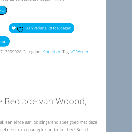
FO
Aan verlanglijst toevoegen
lijk
4713059928
Categorie:
Kinderbed
Tag:
VT Wonen
e Bedlade van Woood,
Maak een einde aan los slingerend speelgoed met deze
nel een extra opbergplek onder het bed! Bestel