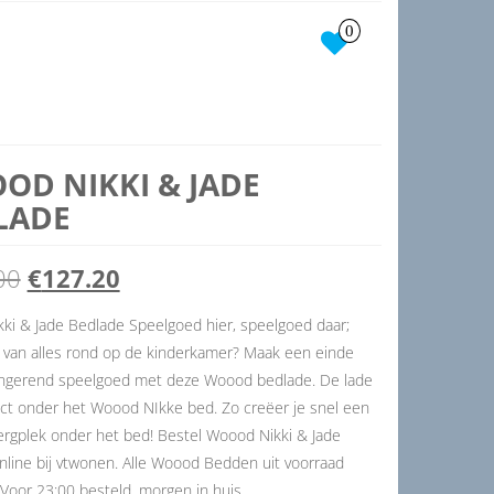
0
OD NIKKI & JADE
LADE
Oorspronkelijke
Huidige
00
€
127.20
prijs
prijs
ki & Jade Bedlade Speelgoed hier, speelgoed daar;
r van alles rond op de kinderkamer? Maak een einde
was:
is:
lingerend speelgoed met deze Woood bedlade. De lade
€149.00.
€127.20.
ect onder het Woood NIkke bed. Zo creëer je snel een
ergplek onder het bed! Bestel Woood Nikki & Jade
nline bij vtwonen. Alle Woood Bedden uit voorraad
 Voor 23:00 besteld, morgen in huis.