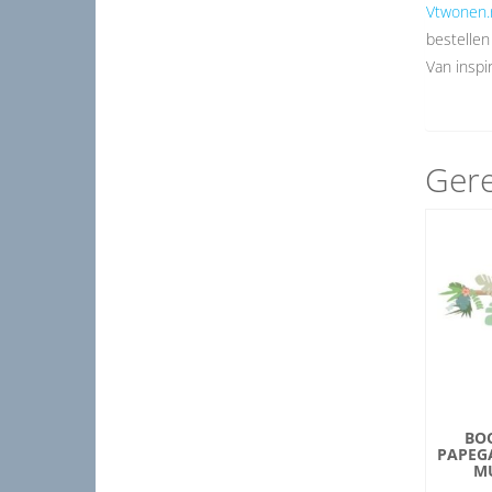
Vtwonen.
bestellen
Van inspir
Gere
BO
PAPEGA
M