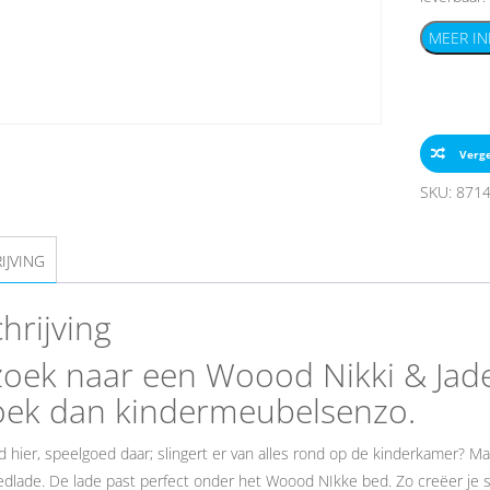
MEER IN
Verge
SKU:
871
IJVING
hrijving
oek naar een Woood Nikki & Jad
oek dan kindermeubelsenzo.
 hier, speelgoed daar; slingert er van alles rond op de kinderkamer? 
lade. De lade past perfect onder het Woood NIkke bed. Zo creëer je s