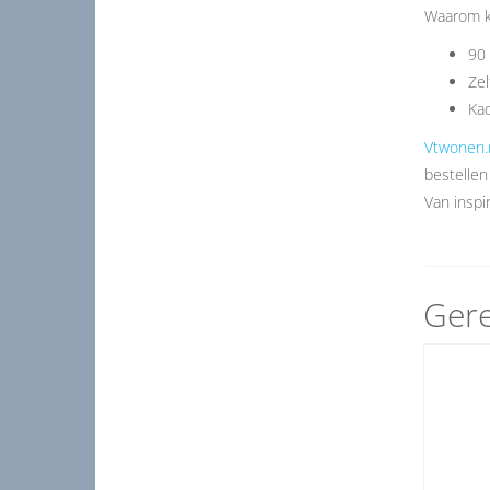
Waarom k
90 
Zel
Kad
Vtwonen.
bestellen
Van inspir
Gere