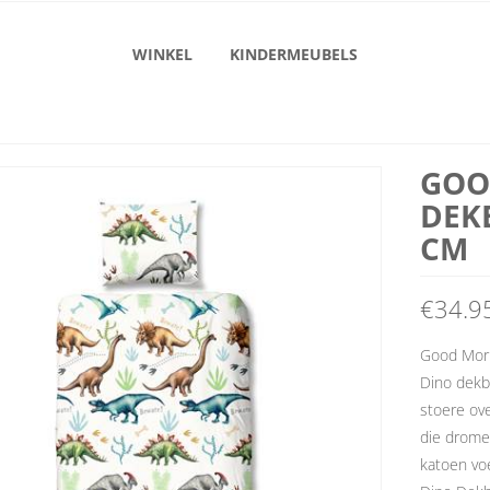
WINKEL
KINDERMEUBELS
GOO
DEK
CM
€
34.9
Good Morn
Dino dekb
stoere ove
die dromen
katoen voe