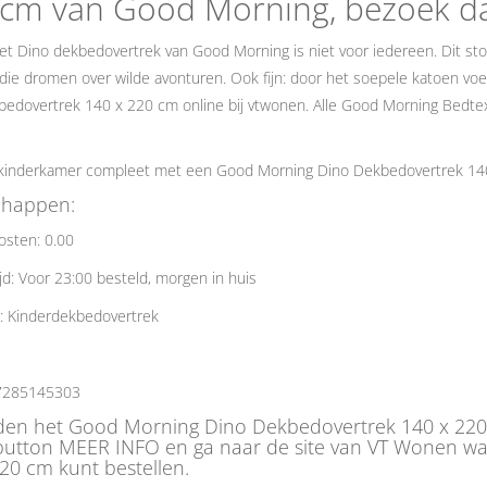
 cm van Good Morning, bezoek d
et Dino dekbedovertrek van Good Morning is niet voor iedereen. Dit stoer
die dromen over wilde avonturen. Ook fijn: door het soepele katoen voe
edovertrek 140 x 220 cm online bij vtwonen. Alle Good Morning Bedtext
kinderkamer compleet met een Good Morning Dino Dekbedovertrek 14
chappen:
osten: 0.00
jd: Voor 23:00 besteld, morgen in huis
: Kinderdekbedovertrek
7285145303
eden het Good Morning Dino Dekbedovertrek 140 x 220 
button MEER INFO en ga naar de site van VT Wonen w
20 cm kunt bestellen.