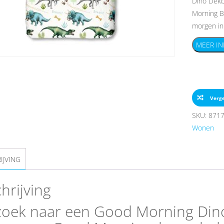
Dino Dekb
Morning Be
morgen in 
MEER IN
Verge
SKU:
871
Wonen
IJVING
hrijving
zoek naar een Good Morning Din