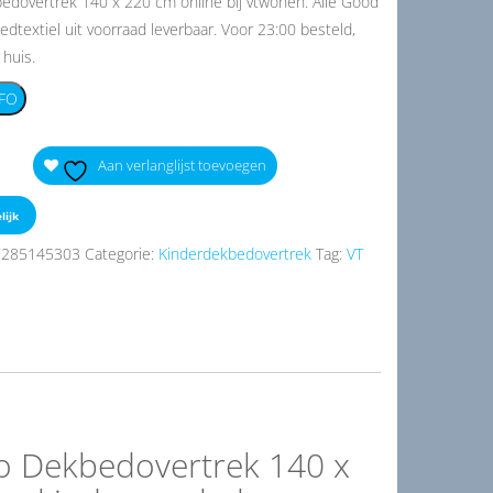
edovertrek 140 x 220 cm online bij vtwonen. Alle Good
dtextiel uit voorraad leverbaar. Voor 23:00 besteld,
huis.
FO
Aan verlanglijst toevoegen
lijk
7285145303
Categorie:
Kinderdekbedovertrek
Tag:
VT
o Dekbedovertrek 140 x