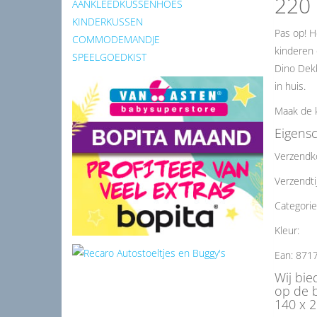
220
AANKLEEDKUSSENHOES
KINDERKUSSEN
Pas op! H
COMMODEMANDJE
kinderen 
SPEELGOEDKIST
Dino Dekb
in huis.
Maak de 
Eigens
Verzendk
Verzendti
Categorie
Kleur:
Ean: 871
Wij bi
op de 
140 x 2