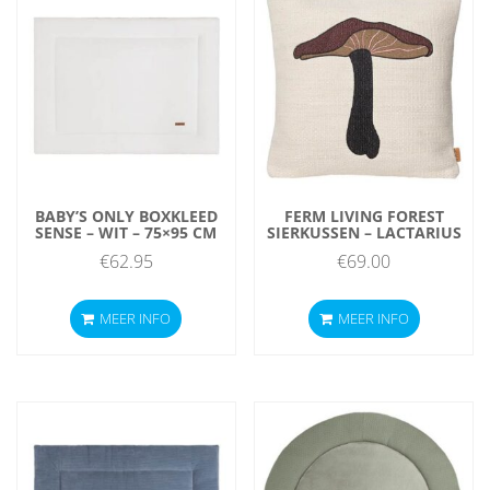
BABY’S ONLY BOXKLEED
FERM LIVING FOREST
SENSE – WIT – 75×95 CM
SIERKUSSEN – LACTARIUS
€
62.95
€
69.00
MEER INFO
MEER INFO