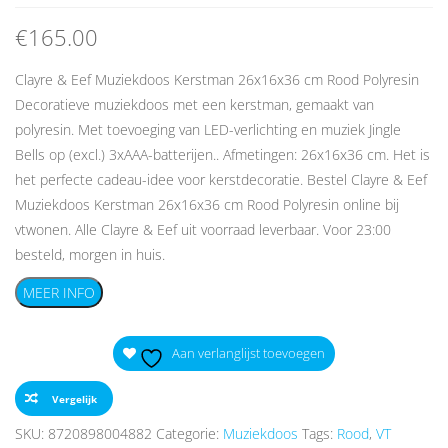
€
165.00
Clayre & Eef Muziekdoos Kerstman 26x16x36 cm Rood Polyresin
Decoratieve muziekdoos met een kerstman, gemaakt van
polyresin. Met toevoeging van LED-verlichting en muziek Jingle
Bells op (excl.) 3xAAA-batterijen.. Afmetingen: 26x16x36 cm. Het is
het perfecte cadeau-idee voor kerstdecoratie. Bestel Clayre & Eef
Muziekdoos Kerstman 26x16x36 cm Rood Polyresin online bij
vtwonen. Alle Clayre & Eef uit voorraad leverbaar. Voor 23:00
besteld, morgen in huis.
MEER INFO
Aan verlanglijst toevoegen
Vergelijk
SKU:
8720898004882
Categorie:
Muziekdoos
Tags:
Rood
,
VT