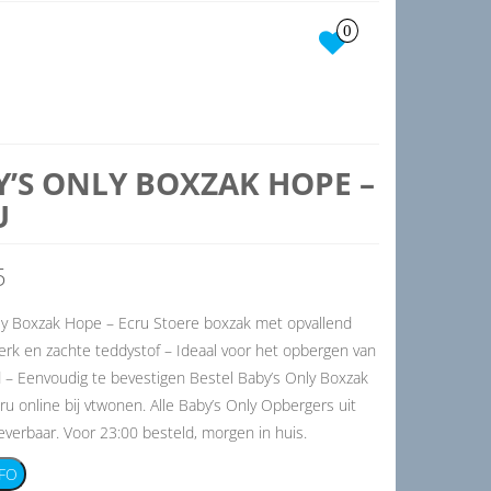
0
Y’S ONLY BOXZAK HOPE –
U
5
ly Boxzak Hope – Ecru Stoere boxzak met opvallend
erk en zachte teddystof – Ideaal voor het opbergen van
 – Eenvoudig te bevestigen Bestel Baby’s Only Boxzak
u online bij vtwonen. Alle Baby’s Only Opbergers uit
everbaar. Voor 23:00 besteld, morgen in huis.
FO