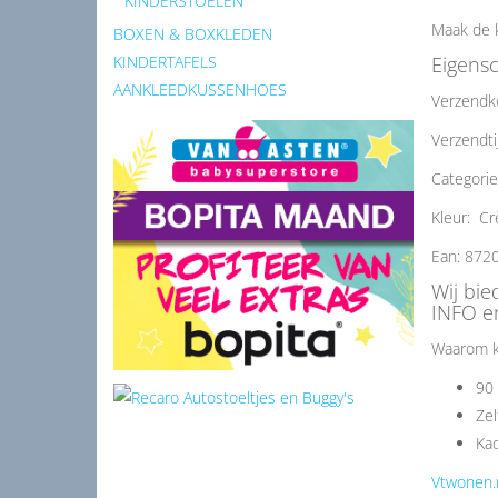
KINDERSTOELEN
Maak de 
BOXEN & BOXKLEDEN
Eigens
KINDERTAFELS
AANKLEEDKUSSENHOES
Verzendk
Verzendti
Categori
Kleur: C
Ean: 872
Wij bi
INFO en
Waarom k
90 
Zel
Kad
Vtwonen.