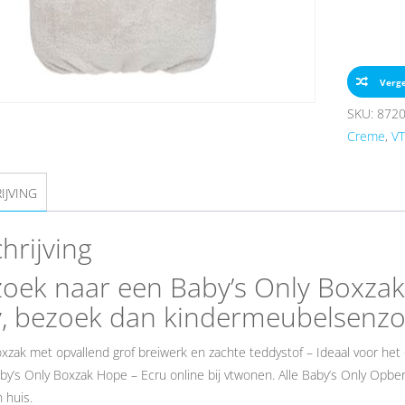
Verge
SKU:
872
Creme
,
V
IJVING
hrijving
oek naar een Baby’s Only Boxzak
, bezoek dan kindermeubelsenzo
xzak met opvallend grof breiwerk en zachte teddystof – Ideaal voor he
by’s Only Boxzak Hope – Ecru online bij vtwonen. Alle Baby’s Only Opber
 huis.