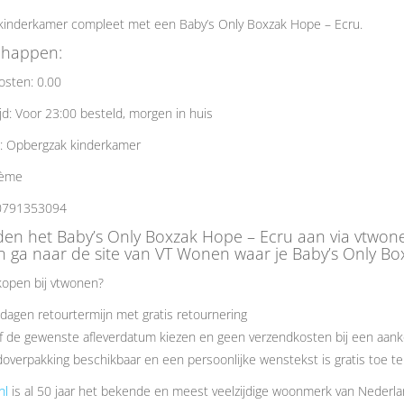
kinderkamer compleet met een Baby’s Only Boxzak Hope – Ecru.
chappen:
osten: 0.00
jd: Voor 23:00 besteld, morgen in huis
e: Opbergzak kinderkamer
rème
0791353094
eden het Baby’s Only Boxzak Hope – Ecru aan via vtwo
 ga naar de site van VT Wonen waar je Baby’s Only Bo
open bij vtwonen?
dagen retourtermijn met gratis retournering
f de gewenste afleverdatum kiezen en geen verzendkosten bij een aank
overpakking beschikbaar en een persoonlijke wenstekst is gratis toe t
nl
is al 50 jaar het bekende en meest veelzijdige woonmerk van Nederl