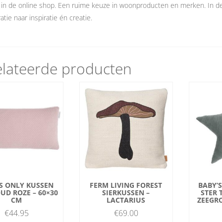
 in de online shop. Een ruime keuze in woonproducten en merken. In 
atie naar inspiratie én creatie.
lateerde producten
S ONLY KUSSEN
FERM LIVING FOREST
BABY’
OUD ROZE – 60×30
SIERKUSSEN –
STER 
CM
LACTARIUS
ZEEGRO
€
44.95
€
69.00