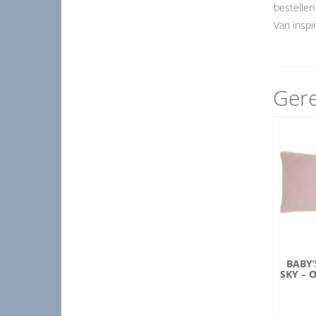
bestellen
Van inspir
Gere
BABY’
SKY – 