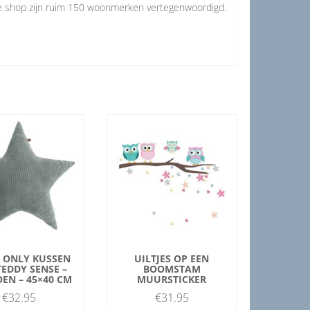
de shop zijn ruim 150 woonmerken vertegenwoordigd.
S ONLY KUSSEN
UILTJES OP EEN
TEDDY SENSE –
BOOMSTAM
EN – 45×40 CM
MUURSTICKER
€
32.95
€
31.95