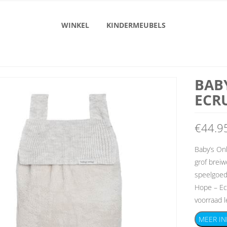
WINKEL
KINDERMEUBELS
BAB
ECR
€
44.9
Baby’s On
grof breiw
speelgoed
Hope – Ecr
voorraad l
MEER IN