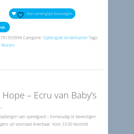
Aan verlanglijst toevoegen
lijk
0791353094
Categorie:
Opbergzak kinderkamer
Tags:
T Wonen
 Hope – Ecru van Baby’s
.
t opbergen van speelgoed – Eenvoudig te bevestigen
gers uit voorraad leverbaar. Voor 23:00 besteld,