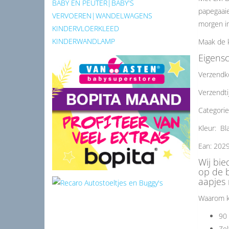
BABY EN PEUTER|BABY'S
papegaaie
VERVOEREN|WANDELWAGENS
morgen in
KINDERVLOERKLEED
KINDERWANDLAMP
Maak de 
Eigens
Verzendk
Verzendti
Categorie
Kleur: Bl
Ean: 202
Wij bi
op de 
aapjes 
Waarom k
90 
Zel