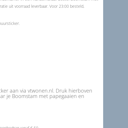
tie uit voorraad leverbaar. Voor 23:00 besteld,
ursticker.
er aan via vtwonen.nl. Druk hierboven
aar je Boomstam met papegaaien en
oopbedrag vanaf € 50,-