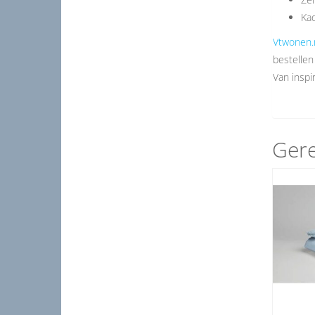
Kad
Vtwonen.
bestellen
Van inspir
Gere