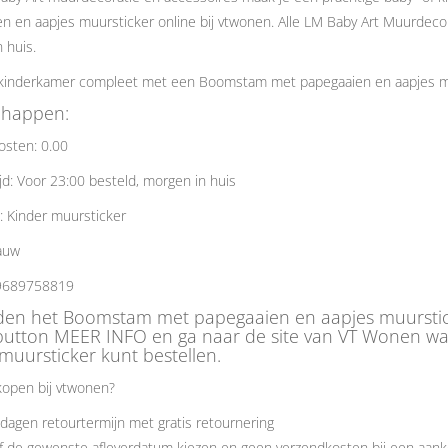
n en aapjes muursticker online bij vtwonen. Alle LM Baby Art Muurdecora
 huis.
kinderkamer compleet met een Boomstam met papegaaien en aapjes mu
chappen:
osten: 0.00
jd: Voor 23:00 besteld, morgen in huis
: Kinder muursticker
auw
9689758819
eden het Boomstam met papegaaien en aapjes muurstick
button MEER INFO en ga naar de site van VT Wonen w
muursticker kunt bestellen.
open bij vtwonen?
dagen retourtermijn met gratis retournering
f de gewenste afleverdatum kiezen en geen verzendkosten bij een aank