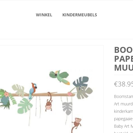
WINKEL
KINDERMEUBELS
BOO
PAP
MUU
€
38.9
Boomstam 
Art muurd
kinderkam
papegaaien
Baby Art M