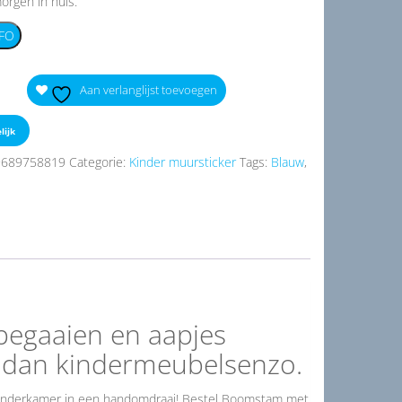
orgen in huis.
FO
Aan verlanglijst toevoegen
lijk
9689758819
Categorie:
Kinder muursticker
Tags:
Blauw
,
egaaien en aapjes
k dan kindermeubelsenzo.
 kinderkamer in een handomdraai! Bestel Boomstam met