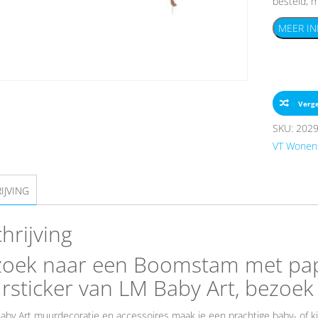
besteld, m
MEER IN
Verge
SKU:
202
VT Wonen
IJVING
hrijving
zoek naar een Boomstam met pap
sticker van LM Baby Art, bezoe
aby Art muurdecoratie en accessoires maak je een prachtige baby- of