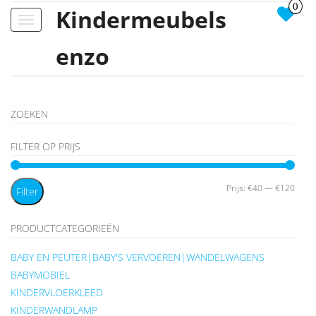
0
Kindermeubels
Toggle
navigation
enzo
ZOEKEN
FILTER OP PRIJS
Min.
Max.
Prijs:
€40
—
€120
Filter
prijs
prijs
PRODUCTCATEGORIEËN
BABY EN PEUTER|BABY'S VERVOEREN|WANDELWAGENS
BABYMOBIEL
KINDERVLOERKLEED
KINDERWANDLAMP