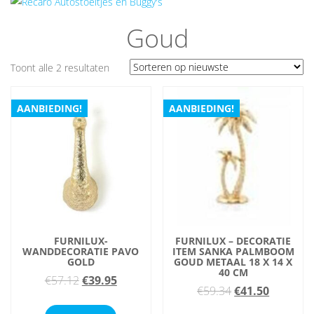
Goud
Gesorteerd
Toont alle 2 resultaten
op
nieuwste
AANBIEDING!
AANBIEDING!
FURNILUX-
FURNILUX – DECORATIE
WANDDECORATIE PAVO
ITEM SANKA PALMBOOM
GOLD
GOUD METAAL 18 X 14 X
40 CM
Oorspronkelijke
Huidige
€
57.12
€
39.95
Oorspronkelijke
Huidige
€
59.34
€
41.50
prijs
prijs
prijs
prijs