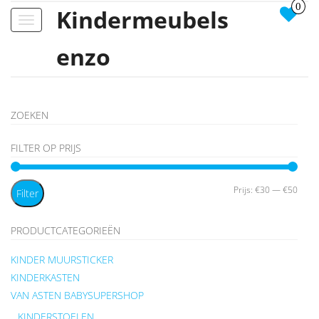
0
Kindermeubels
Toggle
navigation
enzo
ZOEKEN
FILTER OP PRIJS
Min.
Max.
Prijs:
€30
—
€50
Filter
prijs
prijs
PRODUCTCATEGORIEËN
KINDER MUURSTICKER
KINDERKASTEN
VAN ASTEN BABYSUPERSHOP
KINDERSTOELEN