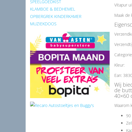
SPEELGOEDKIST
Vitapur u
KLAMBOE & BEDHEMEL
Maak de k
OPBERGREK KINDERKAMER
Eigens
MUZIEKDOOS
Verzendk
Verzendti
Categorie
Kleur:
Ean: 383
Wij bie
de butt
40×60 c
Waarom k
90 
Zel
Kad