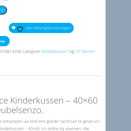
FO
Aan verlanglijst toevoegen
lijk
0078814288
Categorie:
Kinderkussen
Tag:
VT Wonen
ince Kinderkussen – 40×60
eubelsenzo.
iaal ontworpen uw kind een goede nachtrust te geven en
ce Kinderkussen – 40×60 cm online bij vtwonen. Alle