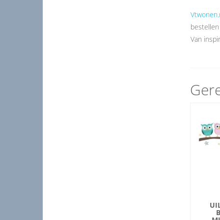
Vtwonen.
bestellen
Van inspir
Gere
UI
M