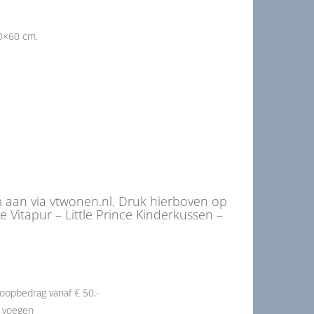
40×60 cm.
m aan via vtwonen.nl. Druk hierboven op
Vitapur – Little Prince Kinderkussen –
oopbedrag vanaf € 50,-
e voegen