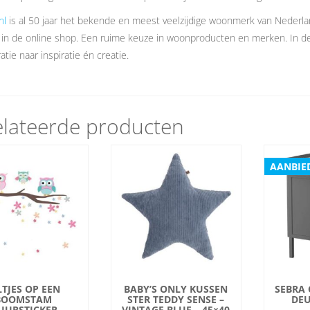
nl
is al 50 jaar het bekende en meest veelzijdige woonmerk van Nederl
 in de online shop. Een ruime keuze in woonproducten en merken. In 
atie naar inspiratie én creatie.
lateerde producten
AANBIE
LTJES OP EEN
BABY’S ONLY KUSSEN
SEBRA
BOOMSTAM
STER TEDDY SENSE –
DEU
UURSTICKER
VINTAGE BLUE – 45×40