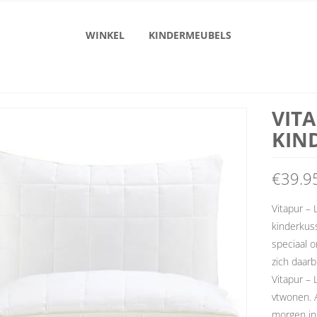
WINKEL
KINDERMEUBELS
VITA
KIN
€
39.9
Vitapur – 
kinderkuss
speciaal 
zich daarb
Vitapur – 
vtwonen. A
morgen in 