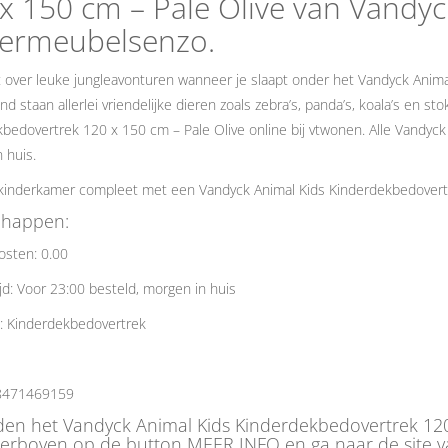
x 150 cm – Pale Olive van Vandy
dermeubelsenzo.
 over leuke jungleavonturen wanneer je slaapt onder het Vandyck Anim
nd staan allerlei vriendelijke dieren zoals zebra’s, panda’s, koala’s en s
bedovertrek 120 x 150 cm – Pale Olive online bij vtwonen. Alle Vandyck 
 huis.
kinderkamer compleet met een Vandyck Animal Kids Kinderdekbedovertr
chappen:
osten: 0.00
jd: Voor 23:00 besteld, morgen in huis
: Kinderdekbedovertrek
8471469159
den het Vandyck Animal Kids Kinderdekbedovertrek 120 
ierboven op de button MEER INFO en ga naar de site 