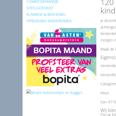
120 
COMMODEMANDJE
kin
SPEELGOEDKIST
KLAMBOE & BEDHEMEL
Je droomt
OPBERGREK KINDERKAMER
achtergro
Kinderdek
morgen in
Maak de 
Eigens
Verzendk
Verzendti
Categorie
Kleur:
Ean: 871
Wij bie
Druk h