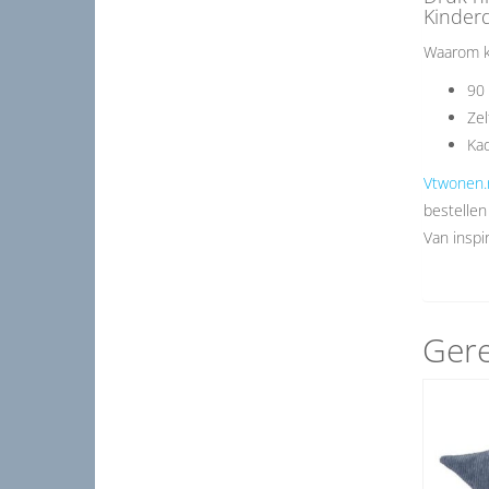
Kinderd
Waarom k
90 
Zel
Kad
Vtwonen.
bestellen
Van inspir
Gere