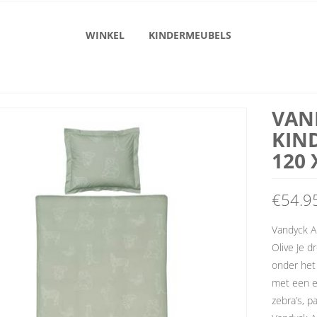
WINKEL
KINDERMEUBELS
VAN
KIN
120 
€
54.9
Vandyck A
Olive Je d
onder het
met een ef
zebra’s, p