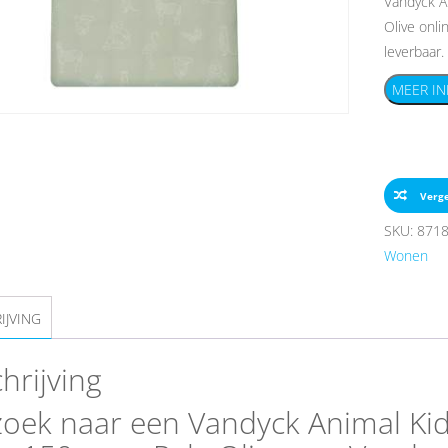
Vandyck A
Olive onli
leverbaar.
MEER IN
Verge
SKU:
871
Wonen
IJVING
hrijving
oek naar een Vandyck Animal Ki