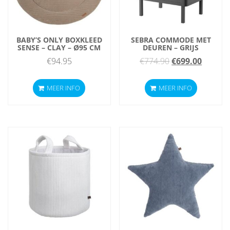
BABY’S ONLY BOXKLEED
SEBRA COMMODE MET
SENSE – CLAY – Ø95 CM
DEUREN – GRIJS
Oorspronkelijke
Huidig
€
94.95
€
774.90
€
699.00
prijs
prijs
MEER INFO
MEER INFO
was:
is:
€774.90.
€699.00