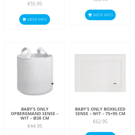
€
55.95
MEER INFO
MEER INFO
BABY’S ONLY
BABY’S ONLY BOXKLEED
OPBERGMAND SENSE –
SENSE – WIT – 75×95 CM
WIT – Ø38 CM
€
62.95
€
44.95