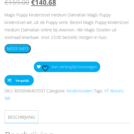
Oorspronkelijke
Huidige
€
159.00
€
140.68
prijs
prijs
Magis Puppy kinderstoel medium Dalmatian Magis Puppy
kinderstoel wit, uit de Puppy serie. Bestel Magis Puppy kinderstoel
was:
is:
medium Dalmatian online bij vtwonen. Alle Magis Stoelen uit
€159.00.
€140.68.
voorraad leverbaar. Voor 23:00 besteld, morgen in huis.
MEER INFO
Aan verlanglijst toevoegen
Vergelijk
SKU:
8050046407037
Categorie:
Kinderstoelen
Tags:
VT Wonen
,
Wit
BESCHRIJVING