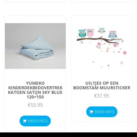
€43.95.
€35.95.
YUMEKO
UILTJES OP EEN
KINDERDEKBEDOVERTREK
BOOMSTAM MUURSTICKER
KATOEN SATIJN SKY BLUE
€
31.95
120×150
€
55.95
MEER INFO
MEER INFO