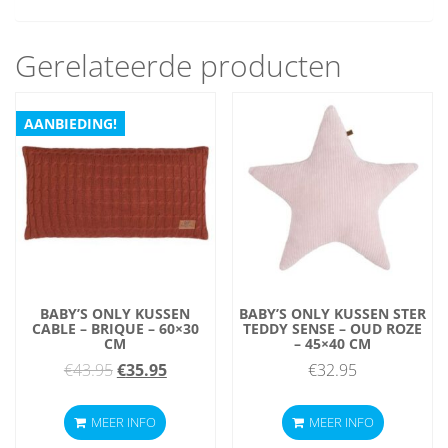
Gerelateerde producten
AANBIEDING!
BABY’S ONLY KUSSEN
BABY’S ONLY KUSSEN STER
CABLE – BRIQUE – 60×30
TEDDY SENSE – OUD ROZE
CM
– 45×40 CM
Oorspronkelijke
Huidige
€
43.95
€
35.95
€
32.95
prijs
prijs
MEER INFO
MEER INFO
was:
is: