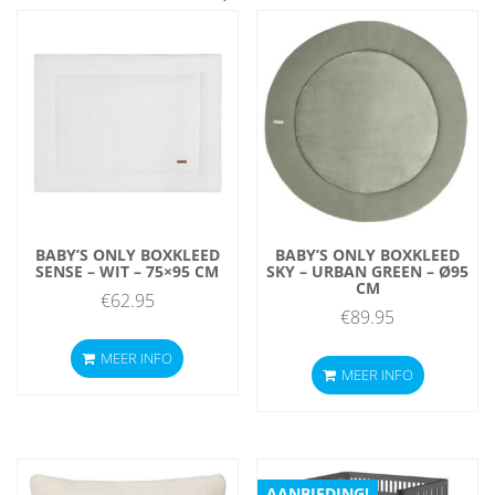
BABY’S ONLY BOXKLEED
BABY’S ONLY BOXKLEED
SENSE – WIT – 75×95 CM
SKY – URBAN GREEN – Ø95
CM
€
62.95
€
89.95
MEER INFO
MEER INFO
AANBIEDING!