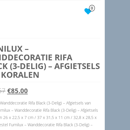
0
NILUX –
DDECORATIE RIFA
K (3-DELIG) – AFGIETSELS
 KORALEN
Oorspronkelijke
Huidige
57
€
85.00
prijs
prijs
 Wanddecoratie Rifa Black (3-Delig) – Afgietsels van
rnilux – Wanddecoratie Rifa Black (3-Delig) – Afgietsels
was:
is:
n 26 x 22,5 x 7 cm / 37 x 31,5 x 11 cm / 32,8 x 28,5 x
€141.57.
€85.00.
stel Furnilux – Wanddecoratie Rifa Black (3-Delig) –