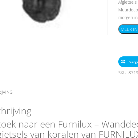
Afgietsels
Muurdecora
morgen in 
MEER IN
Verge
SKU:
871
IJVING
hrijving
oek naar een Furnilux – Wanddecor
gietsels van koralen van FURNILU