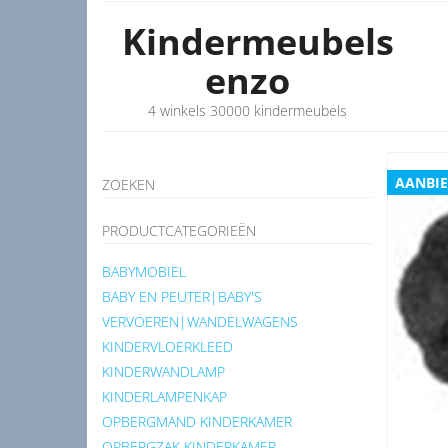
Kindermeubels
enzo
4 winkels 30000 kindermeubels
AANBIE
ZOEKEN
PRODUCTCATEGORIEËN
BABYMOBIEL
BABY EN PEUTER|BABY'S
VERVOEREN|WANDELWAGENS
KINDERVLOERKLEED
KINDERWANDLAMP
KINDERLAMPENKAP
OPBERGMAND KINDERKAMER
OPBERGZAK KINDERKAMER