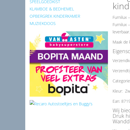
SPEELGOEDKIST
kin
KLAMBOE & BEDHEMEL
OPBERGREK KINDERKAMER
Furnilux 
MUZIEKDOOS
Furnilux 
leverbaar
Maak de k
Eigens
Verzendk
Verzendti
Categori
Kleur: Zw
Ean: 871
Wij bie
Druk h
Wanddec