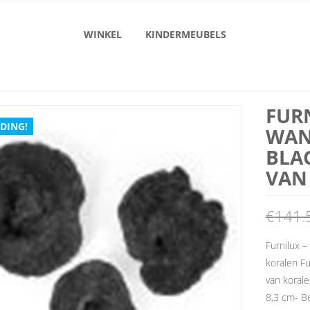
WINKEL
KINDERMEUBELS
FUR
DING!
WAN
BLAC
VAN
€
141.
Furnilux –
koralen Fu
van korale
8,3 cm- Be