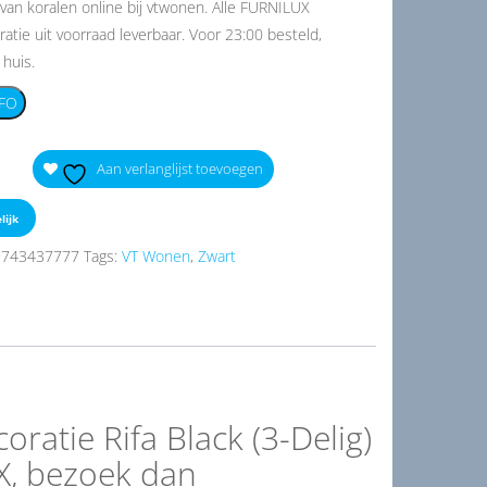
 van koralen online bij vtwonen. Alle FURNILUX
tie uit voorraad leverbaar. Voor 23:00 besteld,
huis.
FO
Aan verlanglijst toevoegen
lijk
9743437777
Tags:
VT Wonen
,
Zwart
atie Rifa Black (3-Delig)
X, bezoek dan