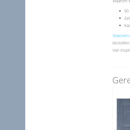
Waarom k
90 
Zel
Kad
Vtwonen.
bestellen
Van inspir
Gere