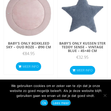
BABY’S ONLY BOXKLEED
BABY’S ONLY KUSSEN STER
SKY – OUD ROZE – Ø90 CM
TEDDY SENSE – VINTAGE
BLUE – 45×40 CM
€
84.95
€
32.95
MEER INFO
MEER INFO
We gebruiken cookies om er zeker van te zijn dat je onze
website zo goed mogelijk beleeft. Als je deze website blijft
gebruiken gaan we ervan uit dat je dat goed vindt.
COPYRIGHT © 2020 | XURA MEDIA
Ok
Lees meer