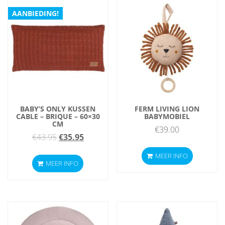
AANBIEDING!
BABY’S ONLY KUSSEN
FERM LIVING LION
CABLE – BRIQUE – 60×30
BABYMOBIEL
CM
€
39.00
Oorspronkelijke
Huidige
€
43.95
€
35.95
prijs
prijs
MEER INFO
MEER INFO
was:
is:
€43.95.
€35.95.