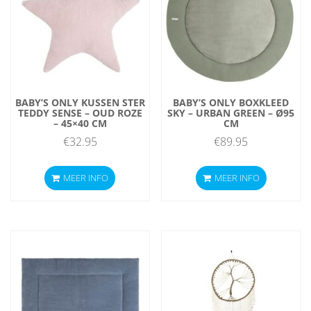
BABY’S ONLY KUSSEN STER
BABY’S ONLY BOXKLEED
TEDDY SENSE – OUD ROZE
SKY – URBAN GREEN – Ø95
– 45×40 CM
CM
€
32.95
€
89.95
MEER INFO
MEER INFO