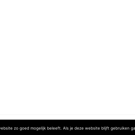
COPYRIGHT © 2020 | XURA MEDIA
bsite zo goed mogelijk beleeft. Als je deze website blijft gebruiken ga