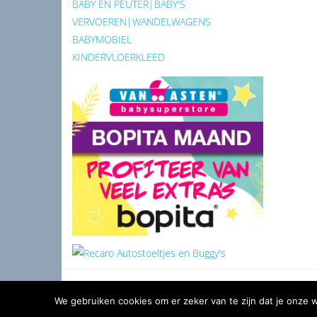
BABY EN PEUTER|BABY'S
VERVOEREN|WANDELWAGENS
BABYMOBIEL
KINDERVLOERKLEED
We gebruiken cookies om er zeker van te zijn dat je onze we