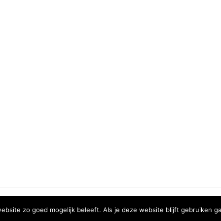
COPYRIGHT © 2020 | XURA MEDIA
bsite zo goed mogelijk beleeft. Als je deze website blijft gebruiken ga