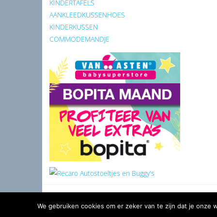
KINDERTAFELS
AANKLEEDKUSSENHOES
KINDERKUSSEN
COMMODEMANDJE
We gebruiken cookies om er zeker van te zijn dat je onze we