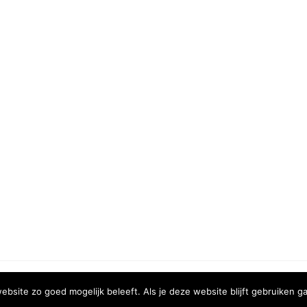
COPYRIGHT © 2020 | XURA MEDIA
bsite zo goed mogelijk beleeft. Als je deze website blijft gebruiken ga