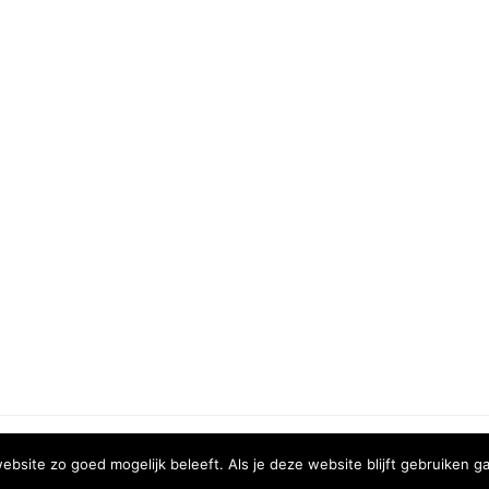
COPYRIGHT © 2020 | XURA MEDIA
bsite zo goed mogelijk beleeft. Als je deze website blijft gebruiken ga