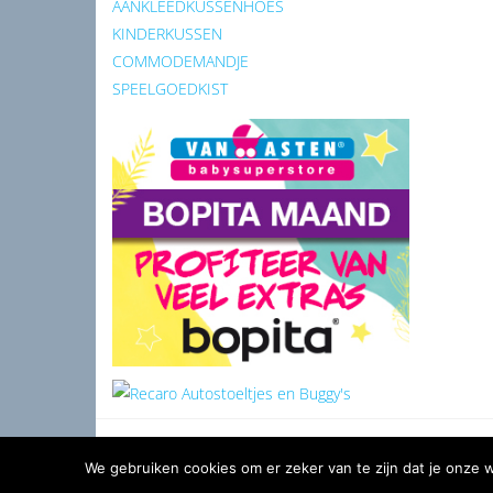
AANKLEEDKUSSENHOES
KINDERKUSSEN
COMMODEMANDJE
SPEELGOEDKIST
We gebruiken cookies om er zeker van te zijn dat je onze we