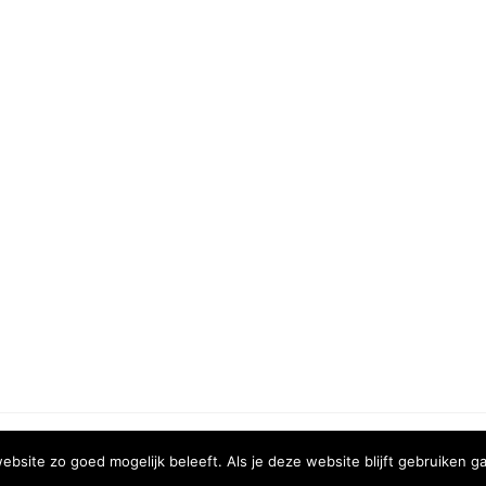
COPYRIGHT © 2020 | XURA MEDIA
bsite zo goed mogelijk beleeft. Als je deze website blijft gebruiken ga