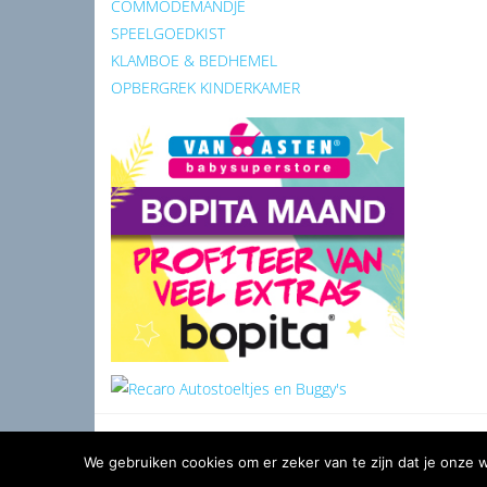
COMMODEMANDJE
SPEELGOEDKIST
KLAMBOE & BEDHEMEL
OPBERGREK KINDERKAMER
We gebruiken cookies om er zeker van te zijn dat je onze we