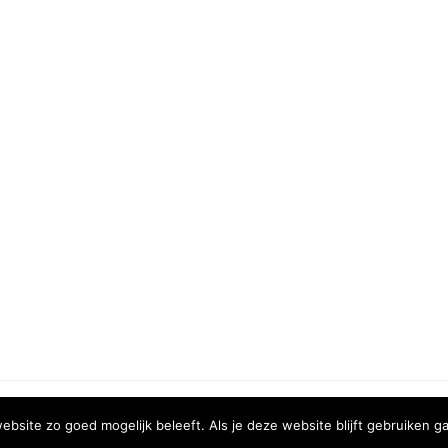
COPYRIGHT © 2020 | XURA MEDIA
bsite zo goed mogelijk beleeft. Als je deze website blijft gebruiken ga