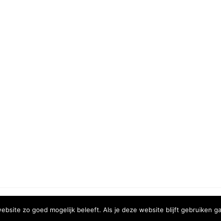
COPYRIGHT © 2020 | XURA MEDIA
bsite zo goed mogelijk beleeft. Als je deze website blijft gebruiken ga