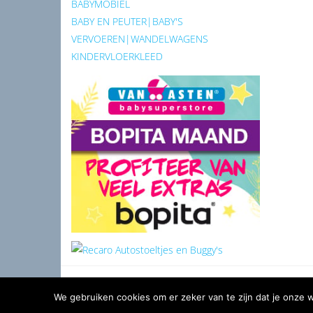
BABYMOBIEL
BABY EN PEUTER|BABY'S
VERVOEREN|WANDELWAGENS
KINDERVLOERKLEED
We gebruiken cookies om er zeker van te zijn dat je onze we