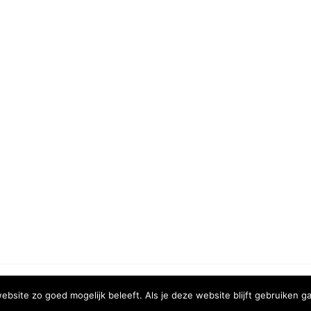
COPYRIGHT © 2020 | XURA MEDIA
bsite zo goed mogelijk beleeft. Als je deze website blijft gebruiken ga