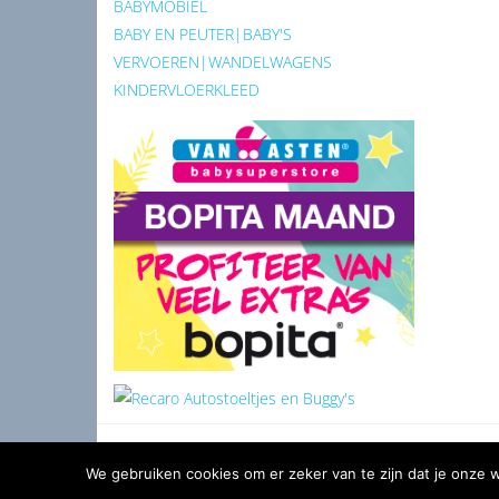
BABYMOBIEL
BABY EN PEUTER|BABY'S
VERVOEREN|WANDELWAGENS
KINDERVLOERKLEED
We gebruiken cookies om er zeker van te zijn dat je onze we